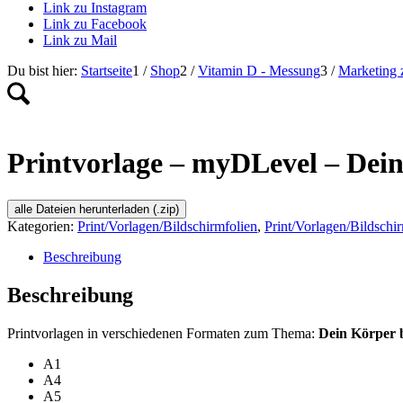
Link zu Instagram
Link zu Facebook
Link zu Mail
Du bist hier:
Startseite
1
/
Shop
2
/
Vitamin D - Messung
3
/
Marketing 
Printvorlage – myDLevel – Dei
alle Dateien herunterladen (.zip)
Kategorien:
Print/Vorlagen/Bildschirmfolien
,
Print/Vorlagen/Bildschi
Beschreibung
Beschreibung
Printvorlagen in verschiedenen Formaten zum Thema:
Dein Körper 
A1
A4
A5