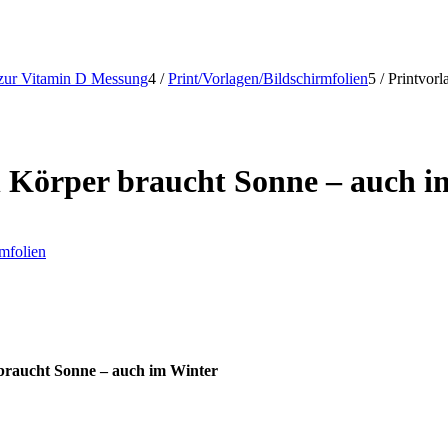
zur Vitamin D Messung
4
/
Print/Vorlagen/Bildschirmfolien
5
/
Printvor
n Körper braucht Sonne – auch i
rmfolien
braucht Sonne – auch im Winter