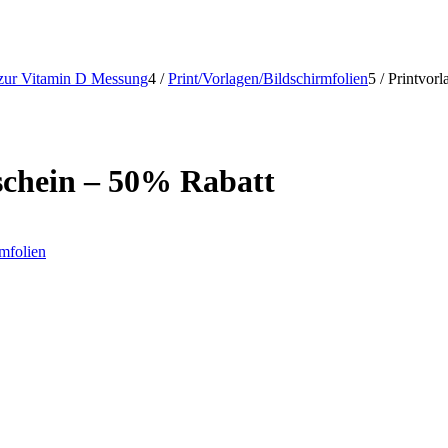
zur Vitamin D Messung
4
/
Print/Vorlagen/Bildschirmfolien
5
/
Printvor
schein – 50% Rabatt
rmfolien