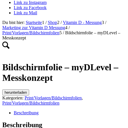
Link zu Instagram
Link zu Facebook
Link zu Mail
Du bist hier:
Startseite
1
/
Shop
2
/
Vitamin D - Messung
3
/
Marketing zur Vitamin D Messung
4
/
Print/Vorlagen/Bildschirmfolien
5
/
Bildschirmfolie – myDLevel –
Messkonzept
Bildschirmfolie – myDLevel –
Messkonzept
herunterladen
Kategorien:
Print/Vorlagen/Bildschirmfolien
,
Print/Vorlagen/Bildschirmfolien
Beschreibung
Beschreibung