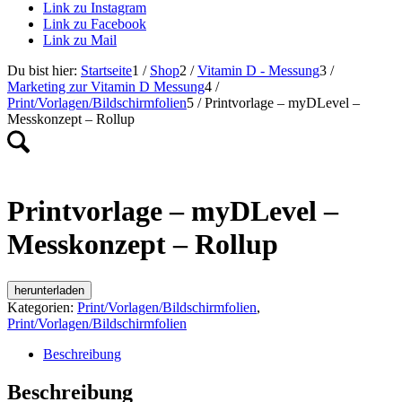
Link zu Instagram
Link zu Facebook
Link zu Mail
Du bist hier:
Startseite
1
/
Shop
2
/
Vitamin D - Messung
3
/
Marketing zur Vitamin D Messung
4
/
Print/Vorlagen/Bildschirmfolien
5
/
Printvorlage – myDLevel –
Messkonzept – Rollup
Printvorlage – myDLevel –
Messkonzept – Rollup
herunterladen
Kategorien:
Print/Vorlagen/Bildschirmfolien
,
Print/Vorlagen/Bildschirmfolien
Beschreibung
Beschreibung